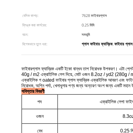
বেসিক কাপড়:
7628 ফাইবারগ্লাস
ব্লিঙ্ক করা কার্সরের:
0.25 মিমি
বয়ন:
সমভূমি
গ্লাস ফাইবার ফ্যাব্রিক
ফাইবার গ্লাস
বিশেষভাবে তুলে ধরা:
,
ফাইবারগ্লাস ফ্যাব্রিক একটি ইকো বান্ধব তাপ নিরোধক উপকরণ।
এটা প্লে
40g / m2 এক্রাইলিক লেপ দিয়ে, মোট ওজন 8.2oz / yd2 (280g / 
এক্রাইলিক গ
oated ফাইবার গ্লাস ফ্যাব্রিক এক্রাইলিক আবরণ এবং ফাইবা
নিরোধক, অগ্নি পর্দা, খেলাধুলার পণ্য জন্য অন্তরণ অংশ জন্য একটি মহ
সবিস্তার বিবরণী
পদ
এক্রাইলিক লেপা ফাইব
ওজন
8.3o
বেধ
0.25 মি