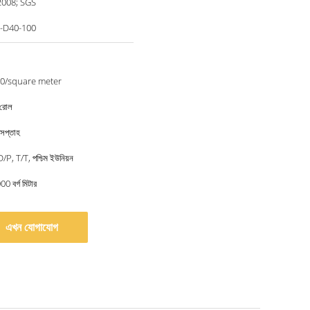
2008; SGS
-D40-100
30/square meter
 রোল
 সপ্তাহ
/P, T/T, পশ্চিম ইউনিয়ন
00 বর্গ মিটার
এখন যোগাযোগ