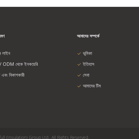
রমণ
আমাদের সম্পর্কে
ন লাইন
ভূমিকা
/ ODM থেকে ইনকয়েরি
ইতিহাস
া এবং বিকাশকারী
সেবা
আমাদের টিম
full (Insulation) Group Ltd.. All Rights Reserved.