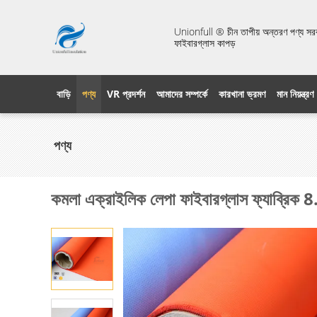
Unionfull ® চীন তাপীয় অন্তরণ পণ্য সরবরা
ফাইবারগ্লাস কাপড়
বাড়ি
পণ্য
VR প্রদর্শন
আমাদের সম্পর্কে
কারখানা ভ্রমণ
মান নিয়ন্ত্রণ
পণ্য
কমলা এক্রাইলিক লেপা ফাইবারগ্লাস ফ্যাব্রিক 8