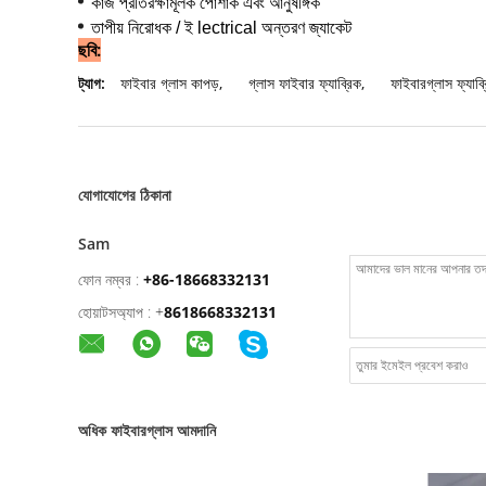
আনুষঙ্গিক
কাজ প্রতিরক্ষামূলক পোশাক এবং
তাপীয় নিরোধক / ই
lectrical অন্তরণ জ্যাকেট
ছবি:
ট্যাগ:
ফাইবার গ্লাস কাপড়
,
গ্লাস ফাইবার ফ্যাব্রিক
,
ফাইবারগ্লাস ফ্যাব্
যোগাযোগের ঠিকানা
Sam
ফোন নম্বর :
+86-18668332131
হোয়াটসঅ্যাপ :
+
8618668332131
অধিক ফাইবারগ্লাস আমদানি