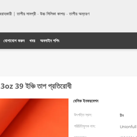
হকারী | তাপীয় সামগ্রী - উচ্চ সিলিকা কাপড় - তাপীয় অন্তরণ
যোগাযোগ করুন
খবর
অনলাইন শপিং
.3oz 39 ইঞ্চি তাপ প্রতিরোধী
বেসিক ইনফরমেশন
উৎপত্তি স্থল:
চীন
পরিচিতিমুলক নাম:
Unionfull