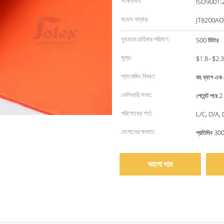
সাক্ষ্যদান:
ISO9001:
মডেল নম্বার:
JT8200AO
ন্যূনতম চাহিদার পরিমাণ:
500 মিটার
মূল্য:
$1.8--$2.
প্যাকেজিং বিবরণ:
বহু ব্যাগ এক
ডেলিভারি সময়:
পেমেন্ট পরে 2
পরিশোধের শর্ত:
L/C, D/A, D
যোগানের ক্ষমতা:
প্রতিদিন 300
ভালো দাম