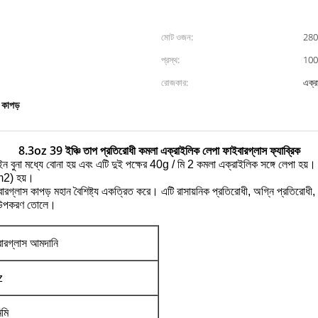
মোট ওজন:
280
প্রস্থ:
10
রোজকার:
এক্র
 কাপড়
8.3oz 39 ইঞ্চি তাপ প্রতিরোধী কমলা এক্রাইলিক লেপা ফাইবারগ্লাস ফ্যাব্রিক
ইন বুনা মধ্যে বোনা হয় এবং এটি দুই পক্ষের 40g / মি 2 কমলা এক্রাইলিক সঙ্গে লেপা হয়।
m2) হয়।
রগ্লাস কাপড় মহান বৈশিষ্ট্য একত্রিত করে।
এটি রাসায়নিক প্রতিরোধী, অগ্নি প্রতিরোধী
ান উপকরণ তোলে।
ারগ্লাস আমদানি
z
মি