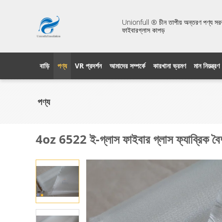
Unionfull ® চীন তাপীয় অন্তরণ পণ্য সরবরা
ফাইবারগ্লাস কাপড়
বাড়ি
পণ্য
VR প্রদর্শন
আমাদের সম্পর্কে
কারখানা ভ্রমণ
মান নিয়ন্ত্রণ
পণ্য
4oz 6522 ই-গ্লাস ফাইবার গ্লাস ফ্যাব্রিক বৈদ