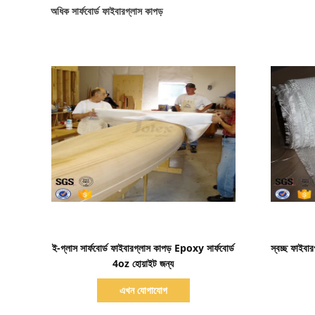
অধিক সার্ফবোর্ড ফাইবারগ্লাস কাপড়
বিস্তারিত দেখাও
ই-গ্লাস সার্ফবোর্ড ফাইবারগ্লাস কাপড় Epoxy সার্ফবোর্ড
স্বচ্ছ ফাইবার
4oz হোয়াইট জন্য
এখন যোগাযোগ