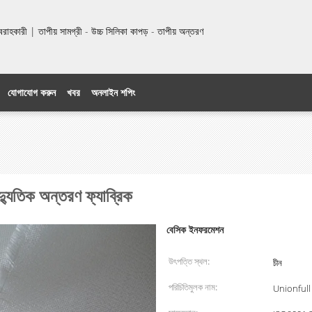
হকারী | তাপীয় সামগ্রী - উচ্চ সিলিকা কাপড় - তাপীয় অন্তরণ
যোগাযোগ করুন
খবর
অনলাইন শপিং
্যুতিক অন্তরণ ফ্যাব্রিক
বেসিক ইনফরমেশন
উৎপত্তি স্থল:
চীন
পরিচিতিমুলক নাম:
Unionfull