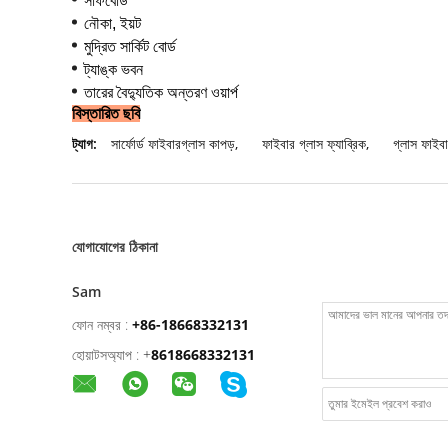
সার্ফবোর্ড
নৌকা, ইয়ট
মুদ্রিত সার্কিট বোর্ড
ট্যাঙ্ক ভবন
তারের বৈদ্যুতিক অন্তরণ ওয়ার্প
বিস্তারিত ছবি
ট্যাগ:
সার্ফোর্ড ফাইবারগ্লাস কাপড়
,
ফাইবার গ্লাস ফ্যাব্রিক
,
গ্লাস ফাইব
যোগাযোগের ঠিকানা
Sam
ফোন নম্বর :
+86-18668332131
হোয়াটসঅ্যাপ :
+
8618668332131