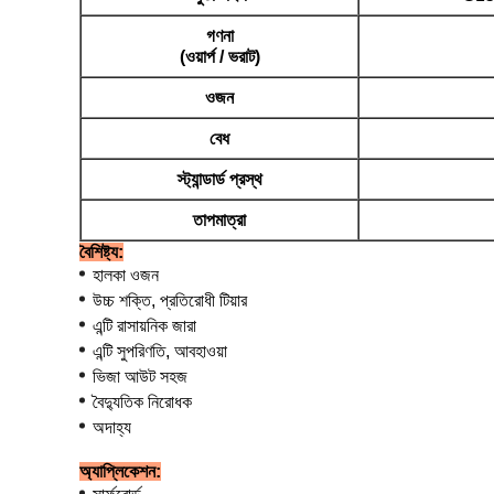
গণনা
(ওয়ার্প / ভরাট)
ওজন
বেধ
স্ট্যান্ডার্ড প্রস্থ
তাপমাত্রা
বৈশিষ্ট্য:
হালকা ওজন
উচ্চ শক্তি, প্রতিরোধী টিয়ার
এন্টি রাসায়নিক জারা
এন্টি সুপরিণতি, আবহাওয়া
ভিজা আউট সহজ
বৈদ্যুতিক নিরোধক
অদাহ্য
অ্যাপ্লিকেশন: