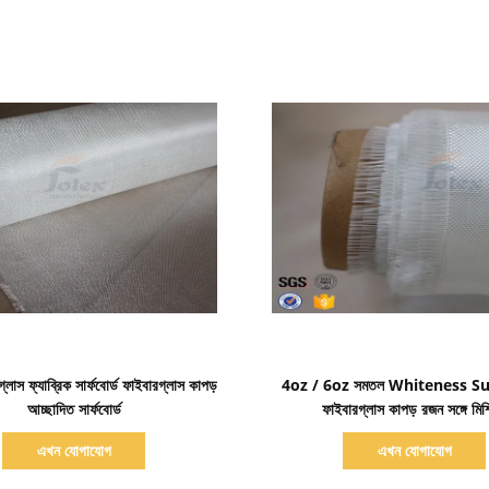
বিস্তারিত দেখাও
বিস্তারিত দেখাও
গ্লাস ফ্যাব্রিক সার্ফবোর্ড ফাইবারগ্লাস কাপড়
4oz / 6oz সমতল Whiteness S
আচ্ছাদিত সার্ফবোর্ড
ফাইবারগ্লাস কাপড় রজন সঙ্গে মিশ
এখন যোগাযোগ
এখন যোগাযোগ