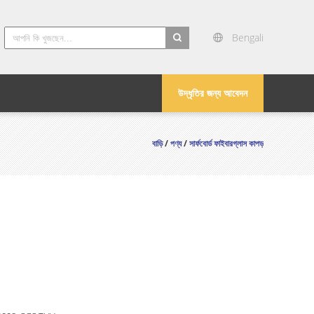
Bengali
search
উদ্ধৃতির জন্য আবেদন
বাড়ি
/
পণ্য
/
সার্ফবোর্ড ফাইবারগ্লাস কাপড়