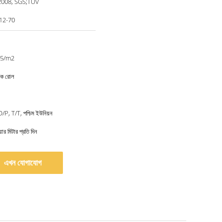
2008, SGS;TUV
12-70
35/m2
এক রোল
/P, T/T, পশ্চিম ইউনিয়ন
ার মিটার প্রতি দিন
এখন যোগাযোগ