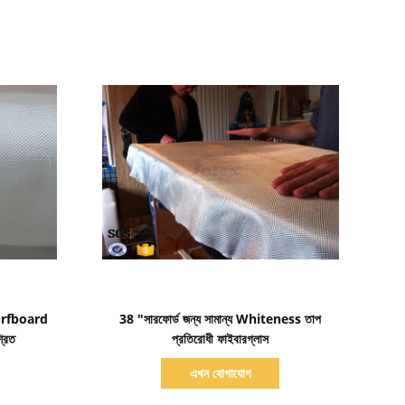
বিস্তারিত দেখাও
urfboard
38 "সারফোর্ড জন্য সামান্য Whiteness তাপ
্রিত
প্রতিরোধী ফাইবারগ্লাস
এখন যোগাযোগ