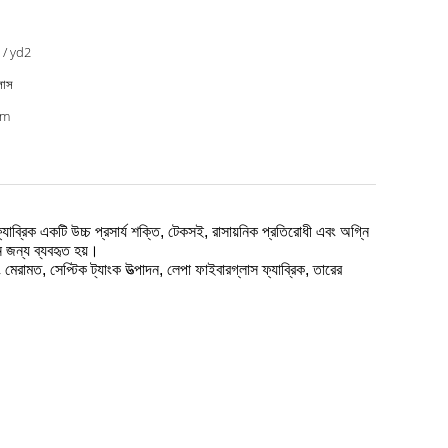
 / yd2
লাস
cm
যাব্রিক একটি উচ্চ প্রসার্য শক্তি, টেকসই, রাসায়নিক প্রতিরোধী এবং অগ্নি
ন জন্য ব্যবহৃত হয়।
 মেরামত, সেপ্টিক ট্যাংক উত্পাদন, লেপা ফাইবারগ্লাস ফ্যাব্রিক, তারের