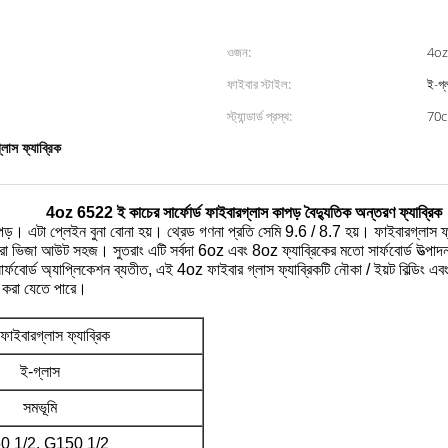
ওজন:
4oz
ফাইবার স্টাইল:
ই-গ্
স্ট্যান্ডার্ড প্রস্থ:
70
লাস ফ্যাব্রিক
4oz 6522 ই কাচের সার্ফোর্ড ফাইবারগ্লাস কাপড় বৈদ্যুতিক অন্তরণ ফ্যাব্রিক
াপড়।
এটা প্লেইন বুনা বোনা হয়।
থ্রেড গণনা প্রতি সেমি 9.6 / 8.7 হয়।
ফাইবারগ্লাস ফ্
বারা ভিজা আউট সহজ।
সুতরাং এটি সর্বদা 6oz এবং 8oz ফ্যাব্রিকের মতো সার্ফবোর্ড উত্পাদ
ার্ফবোর্ড অ্যাপ্লিকেশন ব্যতীত, এই 4oz ফাইবার গ্লাস ফ্যাব্রিকটি নৌকা / ইয়ট বিল্ডিং এবং
ার করা যেতে পারে।
াইবারগ্লাস ফ্যাব্রিক
ই-গ্লাস
সমভূমি
0 1/2, G150 1/2