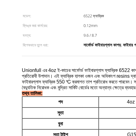
মডেল:
6522 ফ্যাব্রিক
ব্লিঙ্ক করা কার্সরের:
0.12mm
ঘনত্ব:
9.6 / 8.7
সার্ফোর্ড ফাইবারগ্লাস কাপড়
ফাইবার গ্
বিশেষভাবে তুলে ধরা:
,
Unionfull এর 4oz ই-কাচের সার্ফোর্ড ফাইবারগ্লাস ফ্যাব্রিক 6522 ক
প্রতিরোধী উপাদান।
এই ফ্যাব্রিক হালকা ওজন এবং অধিকাংশ resins দ্
ফাইবারগ্লাস ফ্যাব্রিক 550 ℃ ক্রমাগত তাপ প্রতিরোধ করতে পারবেন।
স
বৈদ্যুতিক নিরোধক এবং মুদ্রিত সার্কিট বোর্ডের মতো অন্যান্য ক্ষেত্রে ব্যবহ
তথ্য তালিকা:
পদ
4oz ফ
সুতা
বুনা
সুতা টাইপ
G15