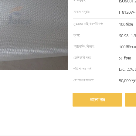
সাক্ষ্যদান:
ISO9001:
মডেল নম্বার:
JT8120W-
ন্যূনতম চাহিদার পরিমাণ:
100 মিটার
মূল্য:
$0.98--1.
প্যাকেজিং বিবরণ:
100 মিটার 
ডেলিভারি সময়:
১৫ দিনের
পরিশোধের শর্ত:
L/C, D/A, D
যোগানের ক্ষমতা:
50,000 স্কয়
ভালো দাম