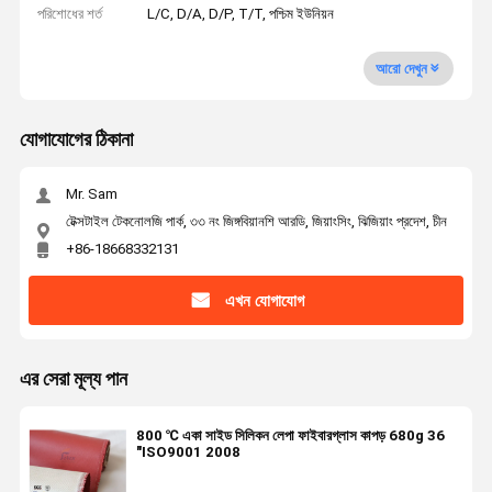
পরিশোধের শর্ত
L/C, D/A, D/P, T/T, পশ্চিম ইউনিয়ন
আরো দেখুন
যোগাযোগের ঠিকানা
Mr. Sam
টেক্সটাইল টেকনোলজি পার্ক, ৩৩ নং জিঙ্গবিয়ানশি আরডি, জিয়াংসিং, ঝিজিয়াং প্রদেশ, চীন
+86-18668332131
এখন যোগাযোগ
এর সেরা মূল্য পান
800 ℃ একা সাইড সিলিকন লেপা ফাইবারগ্লাস কাপড় 680g 36
"ISO9001 2008