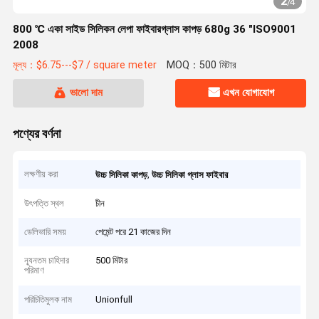
2
/
4
800 ℃ একা সাইড সিলিকন লেপা ফাইবারগ্লাস কাপড় 680g 36 "ISO9001
2008
মূল্য：$6.75---$7 / square meter
MOQ：500 মিটার
ভালো দাম
এখন যোগাযোগ
পণ্যের বর্ণনা
লক্ষণীয় করা
,
উচ্চ সিলিকা কাপড়
উচ্চ সিলিকা গ্লাস ফাইবার
উৎপত্তি স্থল
চীন
ডেলিভারি সময়
পেমেন্ট পরে 21 কাজের দিন
ন্যূনতম চাহিদার
500 মিটার
পরিমাণ
পরিচিতিমুলক নাম
Unionfull