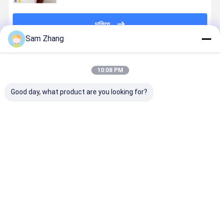
চালিয়ে
Sam Zhang
প্রস্তাবিত পণ্য
10:08 PM
Good day, what product are you looking for?
ফায়ারপ্রুফের জন্য
260 ℃ তাপ
অ্যাবেশন প্রতিরোধের
অ্যাসবেস্টস ফ্রি
একপাশে রেড সিলিকন
প্রতিরোধী অন্তরণ
1.3 মিমি সাদা রঙ
সাটিন ওয়েভ সিল
দিয়ে 96% উচ্চ
সিলিকন লেপা উচ্চ
12HS সাটিন ওয়েভ
ফ্যাব্রিক থার্মাল
সিলিকা কাপড়ের
সিলিকা ফ্যাব্রিক
1250g উচ্চ সিলিকা
ইনসুলেশন 37
প্রলেপ দেওয়া
কাপড়
হাই সিলিকা কাপড
ভালো দাম
ভালো দাম
ভালো দাম
ভালো দাম
বাড়ি
আমাদের
আমাদের সাথে যোগাযোগ
Desktop