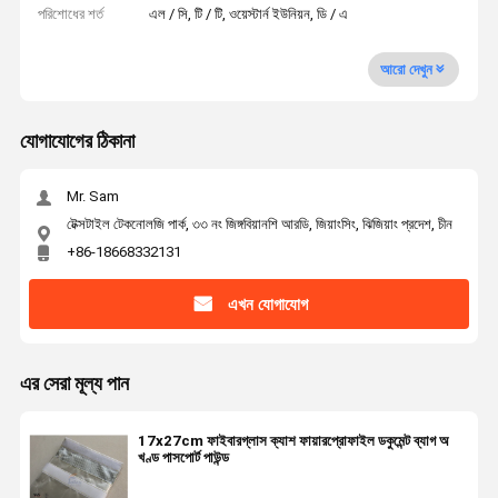
পরিশোধের শর্ত
এল / সি, টি / টি, ওয়েস্টার্ন ইউনিয়ন, ডি / এ
আরো দেখুন
যোগাযোগের ঠিকানা
Mr. Sam
টেক্সটাইল টেকনোলজি পার্ক, ৩৩ নং জিঙ্গবিয়ানশি আরডি, জিয়াংসিং, ঝিজিয়াং প্রদেশ, চীন
+86-18668332131
এখন যোগাযোগ
এর সেরা মূল্য পান
17x27cm ফাইবারগ্লাস ক্যাশ ফায়ারপ্রোফাইল ডকুমেন্ট ব্যাগ অ
খণ্ড পাসপোর্ট পাউন্ড