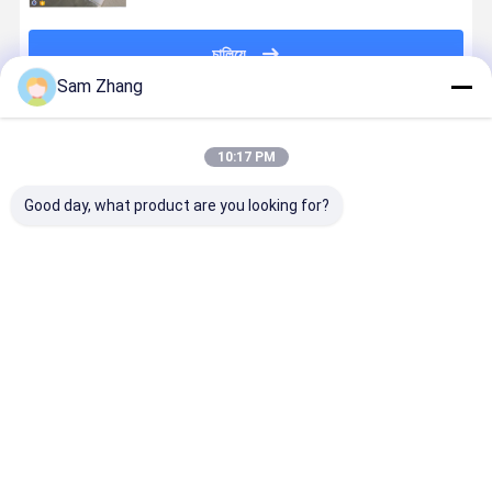
চালিয়ে
Sam Zhang
প্রস্তাবিত পণ্য
10:17 PM
Good day, what product are you looking for?
আরামদায়ক গ্লাস
6 মিমি বেধ
ইকো-বন্ধুত্বপূর্ণ
অ্যালুমিনিয়াম ফ
ফাইবার কাপড় ফায়ার
Fireproof
নিরাপদ সুরক্ষা ফায়ার
ফাইবারগ্লাস
প্রতিরোধী ডকুমেন্ট
ডকুমেন্ট ব্যাগ / ফায়ার
প্রতিরোধী ডকুমেন্ট
ফায়ারপ্রুফ ডকুমে
ব্যাগ / ফায়াররোধী
প্রতিরোধী ক্যাশ ব্যাগ
সংগ্রহস্থল ব্যাগ
ব্যাগ মসৃণ সারফ
নগদ পাউন্ড
6.7 "x 10.6"
17 এক্স 27 সে
ভালো দাম
ভালো দাম
ভালো দাম
ভালো দাম
বাড়ি
আমাদের
আমাদের সাথে যোগাযোগ
Desktop