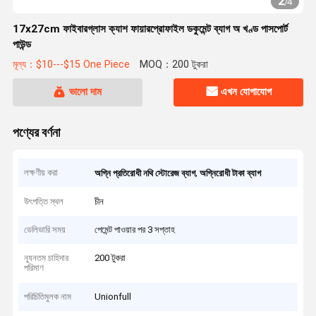
2
/
4
17x27cm ফাইবারগ্লাস ক্যাশ ফায়ারপ্রোফাইল ডকুমেন্ট ব্যাগ অ খণ্ড পাসপোর্ট
পাউন্ড
মূল্য：$10---$15 One Piece
MOQ：200 টুকরা
ভালো দাম
এখন যোগাযোগ
পণ্যের বর্ণনা
লক্ষণীয় করা
,
অগ্নি প্রতিরোধী নথি স্টোরেজ ব্যাগ
অগ্নিরোধী টাকা ব্যাগ
উৎপত্তি স্থল
চীন
ডেলিভারি সময়
পেমেন্ট পাওয়ার পর 3 সপ্তাহ
ন্যূনতম চাহিদার
200 টুকরা
পরিমাণ
পরিচিতিমুলক নাম
Unionfull