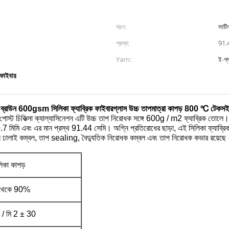
বয়ন:
সাটি
প্রস্থ:
91.
Yarn:
ই-গ্
 ফাইবার
ব্রাউন 600gsm সিলিকা ফ্যাব্রিক ফাইবারগ্লাস উচ্চ তাপমাত্রা কাপড় 800 ℃ টেকসই
পোস্ট চিকিত্সা ক্যাল্যাসিনেশন এটি উচ্চ তাপ নিরোধক সঙ্গে 600g / m2 ফ্যাব্রিক তোলে।
.7 মিমি এবং এর মান প্রস্থ 91.44 সেমি।
অগ্নি প্রতিরোধের ছাড়া, এই সিলিকা ফ্যাব্রি
ন ঢালাই কম্বল, তাপ sealing, বৈদ্যুতিক নিরোধক কম্বল এবং তাপ নিরোধক কভার রয়েছে
িকা কাপড়
থেকে 90%
/ মি 2 ± 30