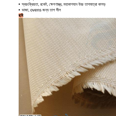
স্বয়ংক্রিয়তা, রকেট, ক্ষেপণাস্ত্র, মহাকাশযান উচ্চ তাপমাত্রা কাপড়
ভাজা, ovens জন্য তাপ সীল
ছবি