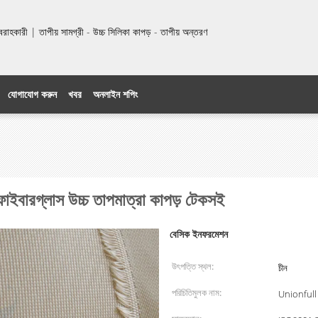
হকারী | তাপীয় সামগ্রী - উচ্চ সিলিকা কাপড় - তাপীয় অন্তরণ
যোগাযোগ করুন
খবর
অনলাইন শপিং
বারগ্লাস উচ্চ তাপমাত্রা কাপড় টেকসই
বেসিক ইনফরমেশন
উৎপত্তি স্থল:
চীন
পরিচিতিমুলক নাম:
Unionfull