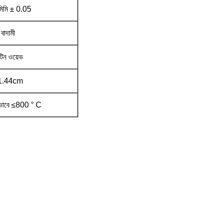
মিমি ± 0.05
বাদামী
টিন ওয়েভ
1.44cm
কভাবে ≤800 ° C