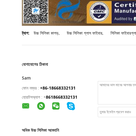
ট্যাগ:
উচ্চ সিলিকা কাপড়
,
উচ্চ সিলিকা গ্লাস ফাইবার
,
সিলিকা ফাইবারগ্ল
যোগাযোগের ঠিকানা
Sam
ফোন নম্বর :
+86-18668332131
হোয়াটসঅ্যাপ :
+
8618668332131
অধিক উচ্চ সিলিকা আমদানি