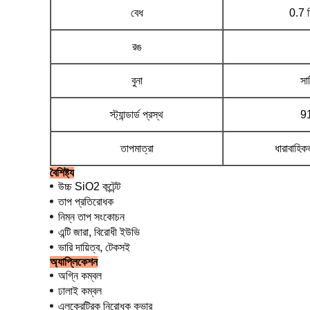
বেধ
0.7 
রঙ
বুনা
সা
স্ট্যান্ডার্ড প্রস্থ
9
তাপমাত্রা
ধারাবাহি
বৈশিষ্ট্য
উচ্চ SiO2 কন্টেন্ট
তাপ প্রতিরোধক
নিম্ন তাপ সংকোচন
এন্টি জারা, বিরোধী ইউভি
ভারি দায়িত্ব, টেকসই
অ্যাপ্লিকেশন
অগ্নি কম্বল
ঢালাই কম্বল
এলক্রেট্রিক নিরোধক কভার