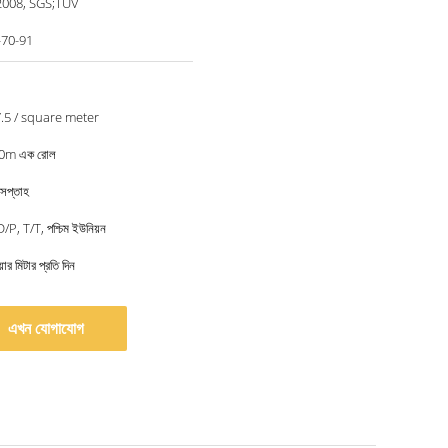
2008, SGS;TUV
-70-91
7.5 / square meter
 50m এক রোল
 সপ্তাহ
/P, T/T, পশ্চিম ইউনিয়ন
ার মিটার প্রতি দিন
এখন যোগাযোগ