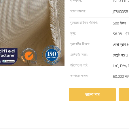
সাক্ষ্যদান:
ISO9001:
মডেল নম্বার:
JT8600SB
ন্যূনতম চাহিদার পরিমাণ:
500 মিটার
মূল্য:
$6.98---$
প্যাকেজিং বিবরণ:
বোনা ব্যাগ
ডেলিভারি সময়:
পেমেন্ট পরে 2
পরিশোধের শর্ত:
L/C, D/A, D
যোগানের ক্ষমতা:
50,000 স্কয়
ভালো দাম