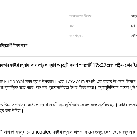
আস্তরণের ভিতরে:
ফাইব
রঙ:
রূপা
তাপমাত্রা:
ফাইব
গ্নিরোধী টাকা ব্যাগ
িলভার ফাইবারগ্লাস ফায়ারপ্রুফ ব্যাগ ডকুমেন্ট ক্যাশ পাসপোর্ট 17x27cm পাউন্ড কোন ইঞ্
Fireproof নগদ ব্যাগ
সহ
উপকরণ।
এই 17x27cm রূপালী এক
বাইরে উপাদান হিসাবে
 ফ্যাব্রিক হতে পারে, আপনার প্রয়োজনীয়তা উপর নির্ভর করে।
অ্যালুমিনিয়াম ফয়েল প
উচ্চ তাপমাত্রা আঠালো দ্বারা একটি অ্যালুমিনিয়াম ফয়েল সঙ্গে স্তরিত হয়।
ফাইবারগ্লা
বহার করা উচিত।
কটি সাধারণ সমস্যা যে uncoated ফাইবারগ্লাস কাপড়, কাচের তন্তু কোণ থেকে বন্ধ এবং 