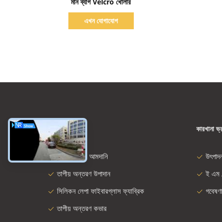
মান ব্যাগ Velcro খোলার
এখন যোগাযোগ
ধরন
কারখানা ভ্
ফাইবারগ্লাস আমদানি
উৎপাদ
তাপীয় অন্তরণ উপাদান
ই এম 
সিলিকন লেপা ফাইবারগ্লাস ফ্যাব্রিক
গবেষণ
তাপীয় অন্তরণ কভার