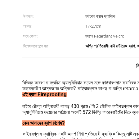
উপাদান:
ফাইবার গ্লাস ফ্যাব্রিক
আকার:
17x27cm
সঙ্গে খোলা:
ফায়ার Retardant Velcro
অগ্নি প্রতিরোধী নথি স্টোরেজ ব্যাগ
অ
বিশেষভাবে তুলে ধরা:
,
স
বিভিন্ন আবরণ বা স্তরিত অ্যালুমিনিয়াম ফয়েল সঙ্গে ফাইবারগ্লাস ফ্যাব্রিক 
অভ্যন্তরীণ আস্তরণের অগ্নিরোধী ফাইবারগ্লাস কাপড় বা অগ্নি retardant
এই ব্যাগ Fireproofing
বাইরে রৌপ্য অগ্নিরোধী কাপড় 430 গ্রাম / মি 2 মৌলিক ফাইবারগ্লাস কাপড় 
অ্যালুমিনিয়াম ফয়েলের আঠালো অংশটি 572 ডিগ্রি ফারেনহাইটের নিচে ব্য
কেন আমাদের ব্যাগ বিশেষ?
শিখা প্রতিরোধী ফ্যাব্রিক
ফাইবারগ্লাস ফ্যাব্রিক একটি আদর্শ
কিন্তু এটি এ