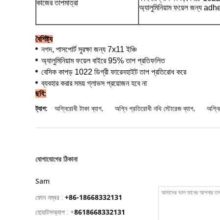
কাজের তাপমাত্রা
অ্যালুমিনিয়াম ফয়েল জন্য 
বৈশিষ্ট্য
নগদ, পাসপোর্ট সুরক্ষা জন্য 7x11 ইঞ্চি
অ্যালুমিনিয়াম ফয়েল বাইরে 95% তাপ প্রতিফলিত
বেসিক কাপড় 1022 ডিগ্রী ফারেনহাইট তাপ প্রতিরোধ করে
ব্যবহার করার সময় গ্লাভস প্রয়োজন হবে না
ছবি:
ট্যাগ:
অগ্নিরোধী টাকা ব্যাগ
,
অগ্নি প্রতিরোধী নথি স্টোরেজ ব্যাগ
,
অগ্নি
যোগাযোগের ঠিকানা
Sam
ফোন নম্বর :
+86-18668332131
হোয়াটসঅ্যাপ :
+
8618668332131