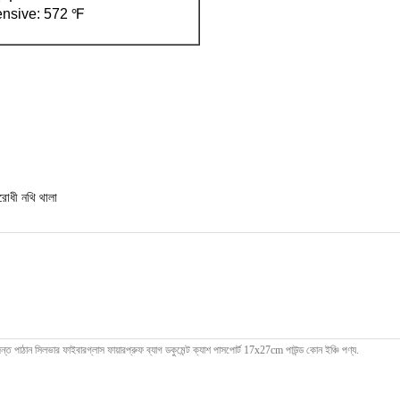
adhensive: 572 ℉
রোধী নথি থালা