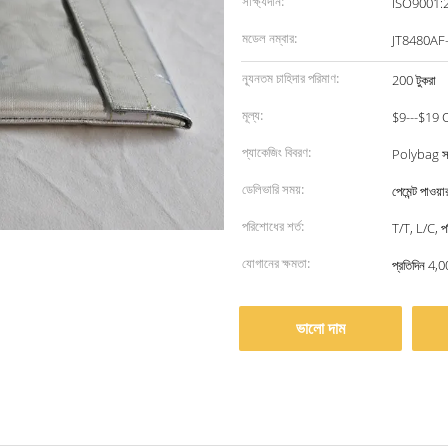
সাক্ষ্যদান:
ISO9001:
মডেল নম্বার:
JT8480AF-
ন্যূনতম চাহিদার পরিমাণ:
200 টুকরা
মূল্য:
$9---$19 
প্যাকেজিং বিবরণ:
Polybag সঙ
ডেলিভারি সময়:
পেমেন্ট পাওয়
পরিশোধের শর্ত:
T/T, L/C, পশ
যোগানের ক্ষমতা:
প্রতিদিন 4
ভালো দাম