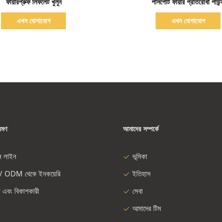
ফায়ারপ্রুফ লিফলেট খুলুন
পাসপোর্ট ফায়ার প্রতিরোধী পাউন
এখন যোগাযোগ
এখন যোগাযোগ
রমণ
আমাদের সম্পর্কে
ন লাইন
ভূমিকা
/ ODM থেকে ইনকয়েরি
ইতিহাস
া এবং বিকাশকারী
সেবা
আমাদের টিম