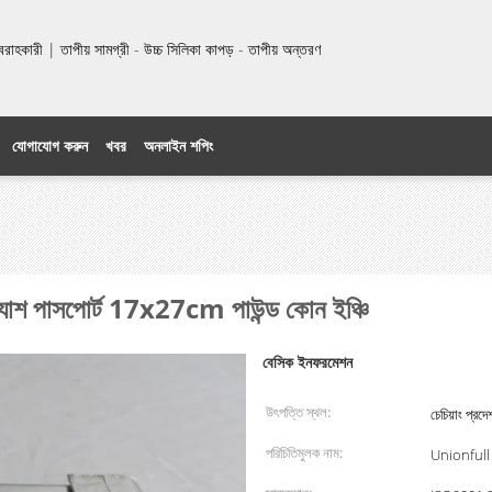
হকারী | তাপীয় সামগ্রী - উচ্চ সিলিকা কাপড় - তাপীয় অন্তরণ
যোগাযোগ করুন
খবর
অনলাইন শপিং
ট ক্যাশ পাসপোর্ট 17x27cm পাউন্ড কোন ইঞ্চি
বেসিক ইনফরমেশন
উৎপত্তি স্থল:
চেচিয়াং প্রদে
পরিচিতিমুলক নাম:
Unionfull