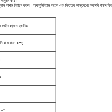
থা অনুভব করে।
্লাস কাপড় নির্বাচন করুন।
অ্যালুমিনিয়াম ফয়েল এবং ভিতরের আস্তরণের সরাসরি গ্লাস ফি
ল ফাইবারগ্লাস ফ্যাবিক
 বা সাধারণ কাপড়
প
র
22 ℉