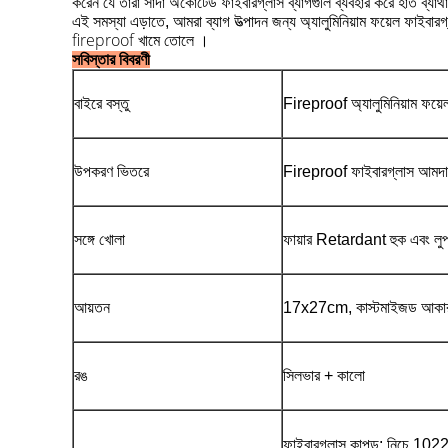
করেন যে তারা সাদা অকোটেড ফাইবারগ্লাস ব্যাগগুলি ব্যবহার করে হাত ব্যা
এই সমস্যা এড়াতে, আমরা ব্যাগ উত্পাদন জন্য অ্যালুমিনিয়াম ফয়েল ফাইবারগ
fireproof খামে
তোলে
।
সবিস্তার বিবরণী
বাইরে বস্তু
Fireproof অ্যালুমিনিয়াম ফয়ে
উপকরণ ভিতরে
Fireproof ফাইবারগ্লাস আমদানি
সঙ্গে খোলা
ফায়ার Retardant হুক এবং লু
আয়তন
17x27cm, কাস্টমাইজড আকা
রঙ
সিলভার + কালো
ফাইবারগ্লাস কাপড়: নিচে 10