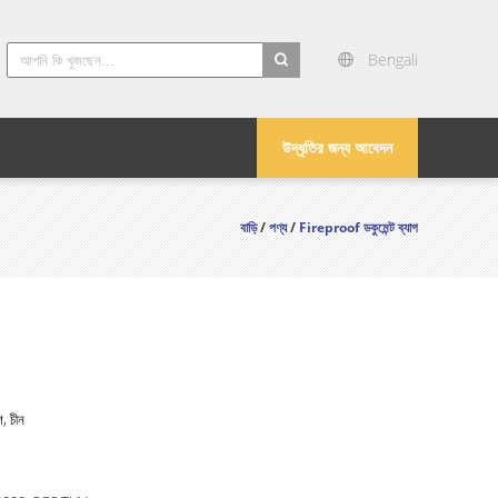
Bengali
search
উদ্ধৃতির জন্য আবেদন
বাড়ি
/
পণ্য
/
Fireproof ডকুমেন্ট ব্যাগ
শ, চীন