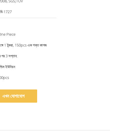
2008, SGS;TUV
বি-1727
One Piece
্গে 1 টুকরা, 150pcs এক শক্ত কাগজ
ার পর 3 সপ্তাহ
্চিম ইউনিয়ন
,000pcs
এখন যোগাযোগ