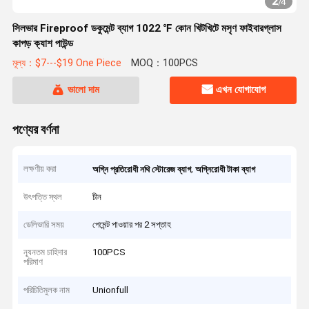
2
/
4
সিলভার Fireproof ডকুমেন্ট ব্যাগ 1022 ℉ কোন খিটখিটে মসৃণ ফাইবারগ্লাস
কাপড় ক্যাশ পাউন্ড
মূল্য：$7---$19 One Piece
MOQ：100PCS
ভালো দাম
এখন যোগাযোগ
পণ্যের বর্ণনা
লক্ষণীয় করা
,
অগ্নি প্রতিরোধী নথি স্টোরেজ ব্যাগ
অগ্নিরোধী টাকা ব্যাগ
উৎপত্তি স্থল
চীন
ডেলিভারি সময়
পেমেন্ট পাওয়ার পর 2 সপ্তাহ
ন্যূনতম চাহিদার
100PCS
পরিমাণ
পরিচিতিমুলক নাম
Unionfull