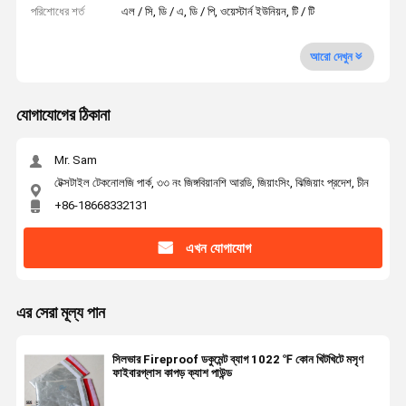
পরিশোধের শর্ত
এল / সি, ডি / এ, ডি / পি, ওয়েস্টার্ন ইউনিয়ন, টি / টি
আরো দেখুন
যোগাযোগের ঠিকানা
Mr. Sam
টেক্সটাইল টেকনোলজি পার্ক, ৩৩ নং জিঙ্গবিয়ানশি আরডি, জিয়াংসিং, ঝিজিয়াং প্রদেশ, চীন
+86-18668332131
এখন যোগাযোগ
এর সেরা মূল্য পান
সিলভার Fireproof ডকুমেন্ট ব্যাগ 1022 ℉ কোন খিটখিটে মসৃণ
ফাইবারগ্লাস কাপড় ক্যাশ পাউন্ড