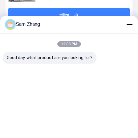
চালিয়ে
Sam Zhang
প্রস্তাবিত পণ্য
12:03 PM
Good day, what product are you looking for?
আরামদায়ক গ্লাস
6 মিমি বেধ
ইকো-বন্ধুত্বপূর্ণ
অ্যালুমিনিয়াম ফ
ফাইবার কাপড় ফায়ার
Fireproof
নিরাপদ সুরক্ষা ফায়ার
ফাইবারগ্লাস
প্রতিরোধী ডকুমেন্ট
ডকুমেন্ট ব্যাগ / ফায়ার
প্রতিরোধী ডকুমেন্ট
ফায়ারপ্রুফ ডকুমে
ব্যাগ / ফায়াররোধী
প্রতিরোধী ক্যাশ ব্যাগ
সংগ্রহস্থল ব্যাগ
ব্যাগ মসৃণ সারফ
নগদ পাউন্ড
6.7 "x 10.6"
17 এক্স 27 সে
ভালো দাম
ভালো দাম
ভালো দাম
ভালো দাম
বাড়ি
আমাদের
আমাদের সাথে যোগাযোগ
Desktop