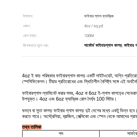
উপাদান:
ফাইবার গ্লাস ফ্যাব্রিক
ওজন:
4oz / sq.yd
রোল দৈর্ঘ্য:
100M
সার্ফোর্ড ফাইবারগ্লাস কাপড়
ফাইবার গ্
বিশেষভাবে তুলে ধরা:
,
4oz ই কাচ পরিষ্কার ফাইবারগ্লাস কাপড় একটি লাইটওয়েট, অগ্নি প্রতিরো
স্পেসিফিকেশন।
টিয়ার প্রতিরোধের এবং স্থিতিশীল বৈশিষ্ট্য সঙ্গে এই অর্থ
ফাইবারগ্লাস ল্যামিনেট করার সময়, 4oz বা 6oz ই-গ্লাস কাপড়ের সেভেরাল 
উপযুক্ত।
4oz এবং 6oz ফ্যাব্রিক রোল দৈর্ঘ্য 100 মিটার।
ঘনত্ব বা সুতা কাপড় ফাইবার গ্লাস কাপড় দুই দেশের মধ্যে একটু ভিন্ন হবে
করতে পারে।
অস্ট্রেলিয়া, ব্রাজিল, মেক্সিকো এবং স্পেন থেকে আমাদের গ্র
তথ্য তালিকা
পদ
সার্ফব