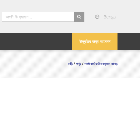
Bengali
search
উদ্ধৃতির জন্য আবেদন
বাড়ি
/
পণ্য
/
সার্ফবোর্ড ফাইবারগ্লাস কাপড়