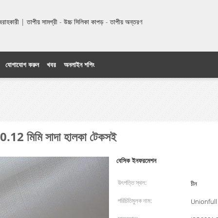
হকারী | তাপীয় সামগ্রী - উচ্চ সিলিকা কাপড় - তাপীয় অন্তরণ
যোগাযোগ করুন
খবর
অনলাইন শপিং
 "0.12 মিমি সাদা হালকা টেকসই
বেসিক ইনফরমেশন
উৎপত্তি স্থল:
চীন
পরিচিতিমুলক নাম:
Unionfull