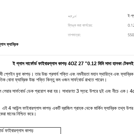
درجه:
ই-গ্
ব্লিঙ্ক করা কার্সরের:
0.
তাপমাত্রা:
55
লাস ফ্যাব্রিক
ই গ্লাস সার্ফোর্ড ফাইবারগ্লাস কাপড় 4OZ 27 "0.12 মিমি সাদা হালকা টেকসই
ধী প্লেইন বুনা কাপড়।
তার উচ্চ প্রসার্য শক্তি এবং নমনীয়তা মহান স্থায়িত্ব এবং ফ্যাব্র
নৈতিক বোনা ফ্যাব্রিক উচ্চ শক্তি কিন্তু কম ওজন সার্ফবোর্ড রাখতে পারেন।
লেয়ার সার্ফবোর্ড ডেক প্রয়োগ করা হয়।
সাধারণত 3 স্তর: উপরে দুই এবং নীচে এক।
4o
।
এই 4 আউন্স ফাইবারগ্লাস কাপড় একটি ব্রাজিল গ্রাহক থেকে মার্কিন ফ্যাব্রিক তথ্য উপর 
াহকরা মানের নিশ্চিত করে।
োর্ড ফাইবারগ্লাস কাপড়