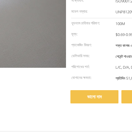
সাক্ষ্যদান:
ISO9001:
মডেল নম্বার:
UNP8120
ন্যূনতম চাহিদার পরিমাণ:
100M
মূল্য:
$0.69-0.9
প্যাকেজিং বিবরণ:
শক্ত কাগজ 
ডেলিভারি সময়:
পেমেন্ট পাওয়
পরিশোধের শর্ত:
L/C, D/A, D
যোগানের ক্ষমতা:
প্রতিদিন 51,0
ভালো দাম