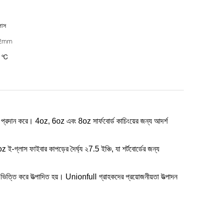
লাস
12mm
0 ℃
িক প্রদান করে।
4oz, 6oz এবং 8oz সার্ফবোর্ড কাচিংয়ের জন্য আদর্শ
z ই-গ্লাস ফাইবার কাপড়ের দৈর্ঘ্য ২7.5 ইঞ্চি, যা শর্টবোর্ডের জন্য
ভিত্তি করে উত্পাদিত হয়।
Unionfull গ্রাহকদের প্রয়োজনীয়তা উত্পাদন