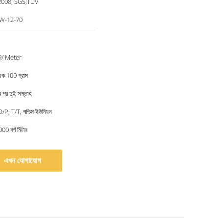
2008, SGS;TUV
W-12-70
9/ Meter
এক 100 গ্রাম
ার পর দুই সপ্তাহ
/P, T/T, পশ্চিম ইউনিয়ন
00 বর্গ মিটার
এখন যোগাযোগ