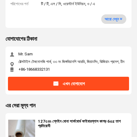
পরিশোধের শর্ত
টি / টি, এল / সি, ওয়েস্টার্ন ইউনিয়ন, ও / এ
আরো দেখুন
যোগাযোগের ঠিকানা
Mr. Sam
টেক্সটাইল টেকনোলজি পার্ক, ৩৩ নং জিঙ্গবিয়ানশি আরডি, জিয়াংসিং, ঝিজিয়াং প্রদেশ, চীন
+86-18668332131
এখন যোগাযোগ
এর সেরা মূল্য পান
127cm প্লেইন বোনা সার্ফবোর্ড ফাইবারগ্লাস কাপড় 6oz তাপ
প্রতিরোধী