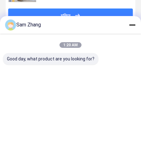
চালিয়ে
Sam Zhang
প্রস্তাবিত পণ্য
1:20 AM
Good day, what product are you looking for?
ই-গ্লাস সার্ফবোর্ড
স্বচ্ছ ফাইবারগ্লাস
4oz / 6oz সমতল
38 "সারফোর্ড জ
ফাইবারগ্লাস কাপড়
ফ্যাব্রিক সার্ফবোর্ড
Whiteness
সামান্য
Epoxy সার্ফবোর্ড
ফাইবারগ্লাস কাপড়
Surfboard
Whiteness 
4oz হোয়াইট জন্য
আচ্ছাদিত সার্ফবোর্ড
ফাইবারগ্লাস কাপড়
প্রতিরোধী
রজন সঙ্গে মিশ্রিত
ফাইবারগ্লাস
ভালো দাম
ভালো দাম
ভালো দাম
ভালো দাম
বাড়ি
আমাদের
আমাদের সাথে যোগাযোগ
Desktop