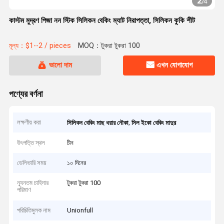
2
/
4
কাস্টম মুদ্রণ পিজা নন স্টিক সিলিকন বেকিং ম্যাট নিরাপত্তা, সিলিকন কুকি শীট
মূল্য：$1--2 / pieces
MOQ：টুকরা টুকরা 100
ভালো দাম
এখন যোগাযোগ
পণ্যের বর্ণনা
লক্ষণীয় করা
,
সিলিকন বেকিং মাছ ধরার নৌকা
সিল ইকো বেকিং মাদুর
উৎপত্তি স্থল
চীন
ডেলিভারি সময়
১০ দিনের
ন্যূনতম চাহিদার
টুকরা টুকরা 100
পরিমাণ
পরিচিতিমুলক নাম
Unionfull