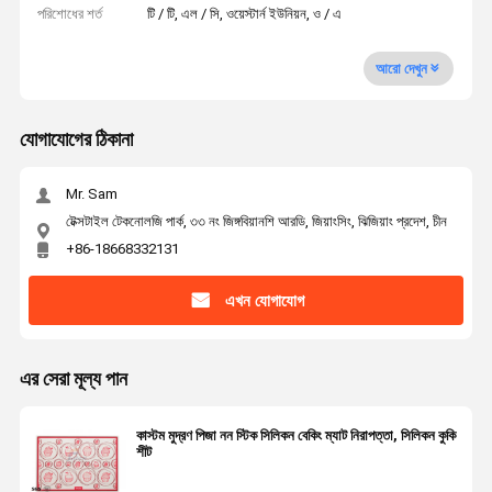
পরিশোধের শর্ত
টি / টি, এল / সি, ওয়েস্টার্ন ইউনিয়ন, ও / এ
আরো দেখুন
যোগাযোগের ঠিকানা
Mr. Sam
টেক্সটাইল টেকনোলজি পার্ক, ৩৩ নং জিঙ্গবিয়ানশি আরডি, জিয়াংসিং, ঝিজিয়াং প্রদেশ, চীন
+86-18668332131
এখন যোগাযোগ
এর সেরা মূল্য পান
কাস্টম মুদ্রণ পিজা নন স্টিক সিলিকন বেকিং ম্যাট নিরাপত্তা, সিলিকন কুকি
শীট