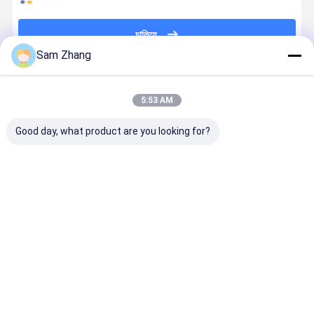
চালিয়ে
Sam Zhang
প্রস্তাবিত পণ্য
5:53 AM
Good day, what product are you looking for?
PTFE অ বিষাক্ত
নন স্টিক কপার
0.12 মিমি অ স্টিক
13x15.73 "খা
বেকিং শীট BBQ তাপ
পিটিএফই লেপযুক্ত
পিটিএফ লেপা BBQ
গ্রেড পিটিএফই
প্রুফ সিলিকন ম্যাট
ফাইবারগ্লাস
গ্রিল ম্যাট ওভেন
BBQ গ্রিল ম্যা
ফ্যাব্রিক পিটিএফই
লিনিয়ার সিলিকন বেকিং
নন স্টিক সিলিকন
বিবিকিউ সিলিকন মাদুর
ম্যাট
রান্নার শীট
ভালো দাম
ভালো দাম
ভালো দাম
ভালো দাম
খাদ্য গ্রেড
বাড়ি
আমাদের
আমাদের সাথে যোগাযোগ
Desktop