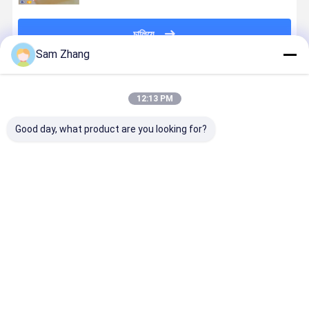
চালিয়ে
Sam Zhang
প্রস্তাবিত পণ্য
12:13 PM
Good day, what product are you looking for?
PTFE অ বিষাক্ত
নন স্টিক কপার
0.12 মিমি অ স্টিক
13x15.73 "খা
বেকিং শীট BBQ তাপ
পিটিএফই লেপযুক্ত
পিটিএফ লেপা BBQ
গ্রেড পিটিএফই
প্রুফ সিলিকন ম্যাট
ফাইবারগ্লাস
গ্রিল ম্যাট ওভেন
BBQ গ্রিল ম্যা
ফ্যাব্রিক পিটিএফই
লিনিয়ার সিলিকন বেকিং
নন স্টিক সিলিকন
বিবিকিউ সিলিকন মাদুর
ম্যাট
রান্নার শীট
ভালো দাম
ভালো দাম
ভালো দাম
ভালো দাম
খাদ্য গ্রেড
বাড়ি
আমাদের
আমাদের সাথে যোগাযোগ
Desktop