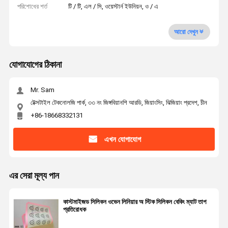
পরিশোধের শর্ত
টি / টি, এল / সি, ওয়েস্টার্ন ইউনিয়ন, ও / এ
আরো দেখুন
যোগাযোগের ঠিকানা
Mr. Sam
টেক্সটাইল টেকনোলজি পার্ক, ৩৩ নং জিঙ্গবিয়ানশি আরডি, জিয়াংসিং, ঝিজিয়াং প্রদেশ, চীন
+86-18668332131
এখন যোগাযোগ
এর সেরা মূল্য পান
কাস্টমাইজড সিলিকন ওভেন লিনিয়ার অ স্টিক সিলিকন বেকিং ম্যাট তাপ
প্রতিরোধক