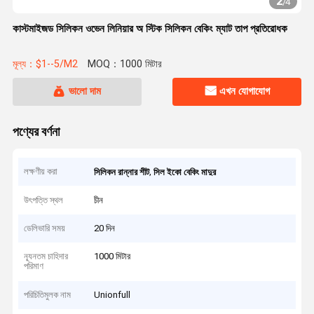
2
/
4
কাস্টমাইজড সিলিকন ওভেন লিনিয়ার অ স্টিক সিলিকন বেকিং ম্যাট তাপ প্রতিরোধক
মূল্য：$1--5/M2
MOQ：1000 মিটার
ভালো দাম
এখন যোগাযোগ
পণ্যের বর্ণনা
লক্ষণীয় করা
,
সিলিকন রান্নার শীট
সিল ইকো বেকিং মাদুর
উৎপত্তি স্থল
চীন
ডেলিভারি সময়
20 দিন
ন্যূনতম চাহিদার
1000 মিটার
পরিমাণ
পরিচিতিমুলক নাম
Unionfull