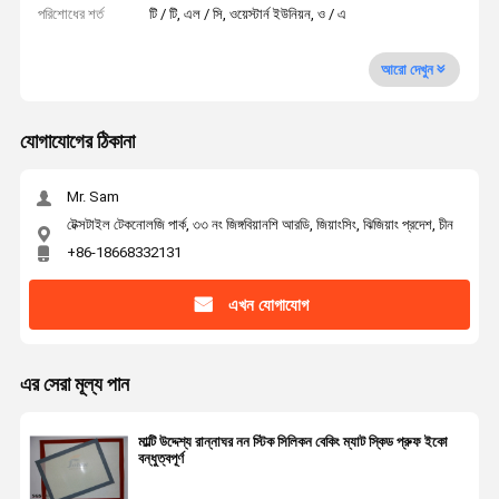
পরিশোধের শর্ত
টি / টি, এল / সি, ওয়েস্টার্ন ইউনিয়ন, ও / এ
আরো দেখুন
যোগাযোগের ঠিকানা
Mr. Sam
টেক্সটাইল টেকনোলজি পার্ক, ৩৩ নং জিঙ্গবিয়ানশি আরডি, জিয়াংসিং, ঝিজিয়াং প্রদেশ, চীন
+86-18668332131
এখন যোগাযোগ
এর সেরা মূল্য পান
মাল্টি উদ্দেশ্য রান্নাঘর নন স্টিক সিলিকন বেকিং ম্যাট স্কিড প্রুফ ইকো
বন্ধুত্বপূর্ণ