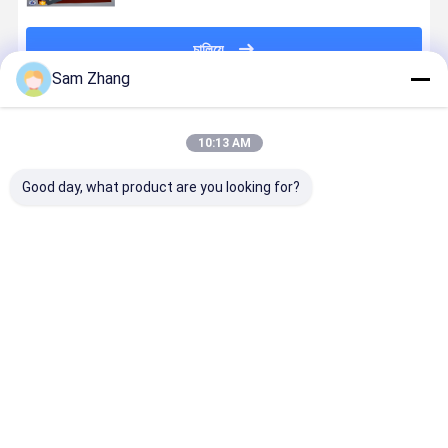
চালিয়ে
Sam Zhang
প্রস্তাবিত পণ্য
10:13 AM
Good day, what product are you looking for?
PTFE অ বিষাক্ত
নন স্টিক কপার
0.12 মিমি অ স্টিক
13x15.73 "খা
বেকিং শীট BBQ তাপ
পিটিএফই লেপযুক্ত
পিটিএফ লেপা BBQ
গ্রেড পিটিএফই
প্রুফ সিলিকন ম্যাট
ফাইবারগ্লাস
গ্রিল ম্যাট ওভেন
BBQ গ্রিল ম্যা
ফ্যাব্রিক পিটিএফই
লিনিয়ার সিলিকন বেকিং
নন স্টিক সিলিকন
বিবিকিউ সিলিকন মাদুর
ম্যাট
রান্নার শীট
ভালো দাম
ভালো দাম
ভালো দাম
ভালো দাম
খাদ্য গ্রেড
বাড়ি
আমাদের
আমাদের সাথে যোগাযোগ
Desktop