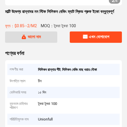
2
/
4
মাল্টি উদ্দেশ্য রান্নাঘর নন স্টিক সিলিকন বেকিং ম্যাট স্কিড প্রুফ ইকো বন্ধুত্বপূর্ণ
মূল্য：$0.85--2/M2
MOQ：টুকরা টুকরা 100
ভালো দাম
এখন যোগাযোগ
পণ্যের বর্ণনা
লক্ষণীয় করা
,
সিলিকন রান্নার শীট
সিলিকন বেকিং মাছ ধরার নৌকা
উৎপত্তি স্থল
চীন
ডেলিভারি সময়
১৫ দিন
ন্যূনতম চাহিদার
টুকরা টুকরা 100
পরিমাণ
পরিচিতিমুলক নাম
Unionfull