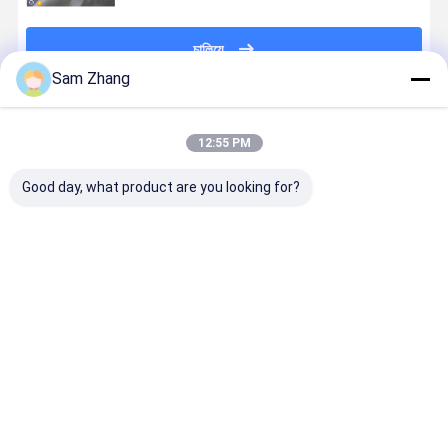
চালিয়ে
Sam Zhang
প্রস্তাবিত পণ্য
12:55 PM
Good day, what product are you looking for?
ই-গ্লাস সার্ফবোর্ড
স্বচ্ছ ফাইবারগ্লাস
4oz / 6oz সমতল
38 "সারফোর্ড জ
ফাইবারগ্লাস কাপড়
ফ্যাব্রিক সার্ফবোর্ড
Whiteness
সামান্য
Epoxy সার্ফবোর্ড
ফাইবারগ্লাস কাপড়
Surfboard
Whiteness 
4oz হোয়াইট জন্য
আচ্ছাদিত সার্ফবোর্ড
ফাইবারগ্লাস কাপড়
প্রতিরোধী
রজন সঙ্গে মিশ্রিত
ফাইবারগ্লাস
ভালো দাম
ভালো দাম
ভালো দাম
ভালো দাম
বাড়ি
আমাদের
আমাদের সাথে যোগাযোগ
Desktop