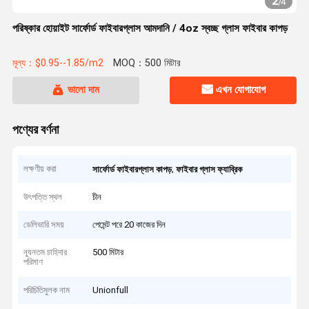
2
/
4
পরিষ্কার হোয়াইট সার্ফোর্ড ফাইবারগ্লাস আমদানি / 4oz স্বচ্ছ গ্লাস ফাইবার কাপড়
মূল্য：$0.95--1.85/m2
MOQ：500 মিটার
ভালো দাম
এখন যোগাযোগ
পণ্যের বর্ণনা
লক্ষণীয় করা
,
সার্ফোর্ড ফাইবারগ্লাস কাপড়
ফাইবার গ্লাস ফ্যাব্রিক
উৎপত্তি স্থল
চীন
ডেলিভারি সময়
পেমেন্ট পরে 20 কাজের দিন
ন্যূনতম চাহিদার
500 মিটার
পরিমাণ
পরিচিতিমুলক নাম
Unionfull