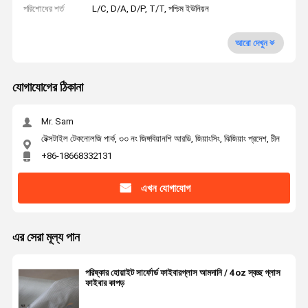
পরিশোধের শর্ত
L/C, D/A, D/P, T/T, পশ্চিম ইউনিয়ন
আরো দেখুন
যোগাযোগের ঠিকানা
Mr. Sam
টেক্সটাইল টেকনোলজি পার্ক, ৩৩ নং জিঙ্গবিয়ানশি আরডি, জিয়াংসিং, ঝিজিয়াং প্রদেশ, চীন
+86-18668332131
এখন যোগাযোগ
এর সেরা মূল্য পান
পরিষ্কার হোয়াইট সার্ফোর্ড ফাইবারগ্লাস আমদানি / 4oz স্বচ্ছ গ্লাস
ফাইবার কাপড়