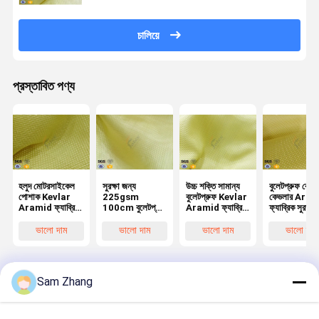
চালিয়ে
প্রস্তাবিত পণ্য
হলুদ মোটরসাইকেল
সুরক্ষা জন্য
উচ্চ শক্তি সামান্য
বুলেটপ্রুফ বোনা
পোশাক Kevlar
225gsm
বুলেটপ্রুফ Kevlar
কেভলার Aram
Aramid ফ্যাব্রিক
100cm বুলেটপ্রুফ
Aramid ফ্যাব্রিক
ফ্যাব্রিক সুরক্ষা
0.3 বেধ
Vest Kevlar
কাপড় 225gsm
শিল্পকৌশল বোমা
Aramid ফ্যাব্রিক
840D
কম্বল
ভালো দাম
ভালো দাম
ভালো দাম
ভালো দাম
Sam Zhang
বাড়ি
আমাদের
আমাদের সাথে যোগাযোগ
Desktop