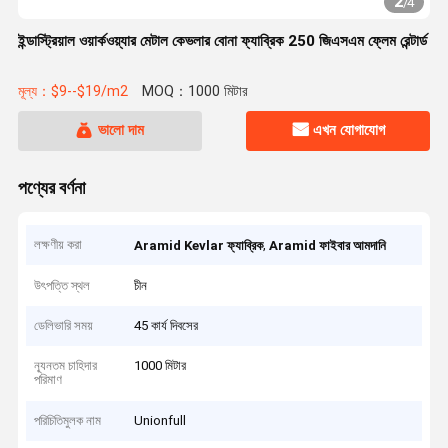
2
/
4
ইন্ডাস্ট্রিয়াল ওয়ার্কওয়্যার মেটাল কেভলার বোনা ফ্যাব্রিক 250 জিএসএম ফ্লেম রেন্টার্ড
মূল্য：$9--$19/m2
MOQ：1000 মিটার
ভালো দাম
এখন যোগাযোগ
পণ্যের বর্ণনা
লক্ষণীয় করা
,
Aramid Kevlar ফ্যাব্রিক
Aramid ফাইবার আমদানি
উৎপত্তি স্থল
চীন
ডেলিভারি সময়
45 কার্য দিবসের
ন্যূনতম চাহিদার
1000 মিটার
পরিমাণ
পরিচিতিমুলক নাম
Unionfull