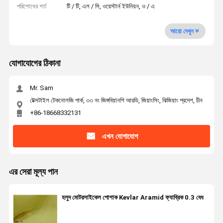
পরিশোধের শর্ত
টি / টি, এল / সি, ওয়েস্টার্ন ইউনিয়ন, ও / এ
আরো দেখুন
যোগাযোগের ঠিকানা
Mr. Sam
টেক্সটাইল টেকনোলজি পার্ক, ৩৩ নং জিঙ্গবিয়ানশি আরডি, জিয়াংসিং, ঝিজিয়াং প্রদেশ, চীন
+86-18668332131
এখন যোগাযোগ
এর সেরা মূল্য পান
হলুদ মোটরসাইকেল পোশাক Kevlar Aramid ফ্যাব্রিক 0.3 বেধ