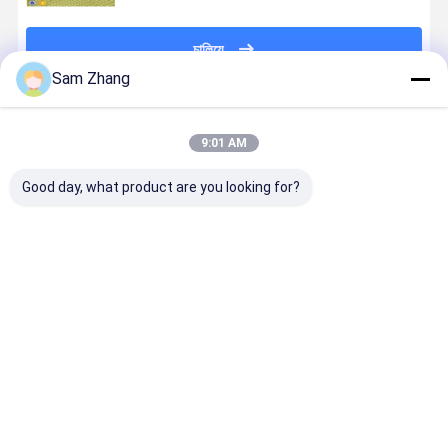
চালিয়ে
Sam Zhang
প্রস্তাবিত পণ্য
9:01 AM
Good day, what product are you looking for?
সুরক্ষা জন্য
উচ্চ শক্তি সামান্য
ইন্ডাস্ট্রিয়াল
বুলেটপ্রুফ বোনা
225gsm
বুলেটপ্রুফ Kevlar
ওয়ার্কওয়্যার মেটাল
কেভলার Aram
100cm বুলেটপ্রুফ
Aramid ফ্যাব্রিক
কেভলার বোনা
ফ্যাব্রিক সুরক্ষা
Vest Kevlar
কাপড় 225gsm
ফ্যাব্রিক 250
শিল্পকৌশল বোমা
Aramid ফ্যাব্রিক
840D
জিএসএম ফ্লেম
কম্বল
ভালো দাম
ভালো দাম
ভালো দাম
ভালো দাম
রেন্টার্ড
বাড়ি
আমাদের
আমাদের সাথে যোগাযোগ
Desktop