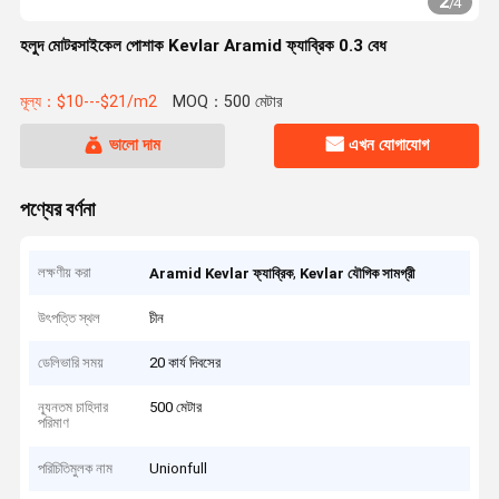
2
/
4
হলুদ মোটরসাইকেল পোশাক Kevlar Aramid ফ্যাব্রিক 0.3 বেধ
মূল্য：$10---$21/m2
MOQ：500 মেটার
ভালো দাম
এখন যোগাযোগ
পণ্যের বর্ণনা
লক্ষণীয় করা
,
Aramid Kevlar ফ্যাব্রিক
Kevlar যৌগিক সামগ্রী
উৎপত্তি স্থল
চীন
ডেলিভারি সময়
20 কার্য দিবসের
ন্যূনতম চাহিদার
500 মেটার
পরিমাণ
পরিচিতিমুলক নাম
Unionfull