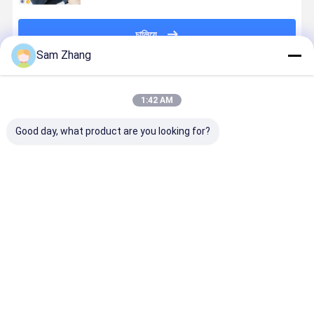
চালিয়ে
Sam Zhang
প্রস্তাবিত পণ্য
1:42 AM
Good day, what product are you looking for?
হলুদ মোটরসাইকেল
সুরক্ষা জন্য
উচ্চ শক্তি সামান্য
ইন্ডাস্ট্রিয়াল
পোশাক Kevlar
225gsm
বুলেটপ্রুফ Kevlar
ওয়ার্কওয়্যার মেট
Aramid ফ্যাব্রিক
100cm বুলেটপ্রুফ
Aramid ফ্যাব্রিক
কেভলার বোনা
0.3 বেধ
Vest Kevlar
কাপড় 225gsm
ফ্যাব্রিক 250
Aramid ফ্যাব্রিক
840D
জিএসএম ফ্লেম
ভালো দাম
ভালো দাম
ভালো দাম
ভালো দাম
রেন্টার্ড
বাড়ি
আমাদের
আমাদের সাথে যোগাযোগ
Desktop