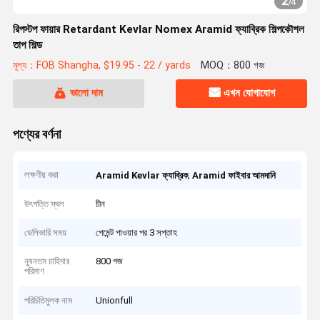
2
/
4
রিপস্টপ ফায়ার Retardant Kevlar Nomex Aramid ফ্যাব্রিক শিল্পকৌশল
তাপ শিল্ড
মূল্য：FOB Shangha, $19.95 - 22 / yards
MOQ：800 গজ
ভালো দাম
এখন যোগাযোগ
পণ্যের বর্ণনা
লক্ষণীয় করা
,
Aramid Kevlar ফ্যাব্রিক
Aramid ফাইবার আমদানি
উৎপত্তি স্থল
চীন
ডেলিভারি সময়
পেমেন্ট পাওয়ার পর 3 সপ্তাহ
ন্যূনতম চাহিদার
800 গজ
পরিমাণ
পরিচিতিমুলক নাম
Unionfull