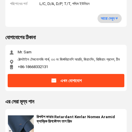
পরিশোধের শর্ত
L/C, D/A, D/P, T/T, পশ্চিম ইউনিয়ন
আরো দেখুন
যোগাযোগের ঠিকানা
Mr. Sam
টেক্সটাইল টেকনোলজি পার্ক, ৩৩ নং জিঙ্গবিয়ানশি আরডি, জিয়াংসিং, ঝিজিয়াং প্রদেশ, চীন
+86-18668332131
এখন যোগাযোগ
এর সেরা মূল্য পান
রিপস্টপ ফায়ার Retardant Kevlar Nomex Aramid
ফ্যাব্রিক শিল্পকৌশল তাপ শিল্ড