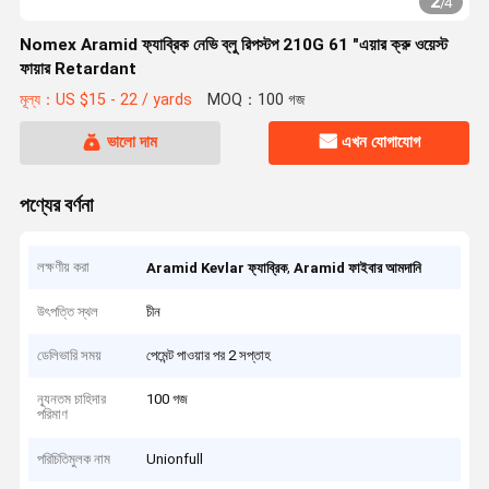
2
/
4
Nomex Aramid ফ্যাব্রিক নেভি ব্লু রিপস্টপ 210G 61 "এয়ার ক্রু ওয়েস্ট
ফায়ার Retardant
মূল্য：US $15 - 22 / yards
MOQ：100 গজ
ভালো দাম
এখন যোগাযোগ
পণ্যের বর্ণনা
লক্ষণীয় করা
,
Aramid Kevlar ফ্যাব্রিক
Aramid ফাইবার আমদানি
উৎপত্তি স্থল
চীন
ডেলিভারি সময়
পেমেন্ট পাওয়ার পর 2 সপ্তাহ
ন্যূনতম চাহিদার
100 গজ
পরিমাণ
পরিচিতিমুলক নাম
Unionfull