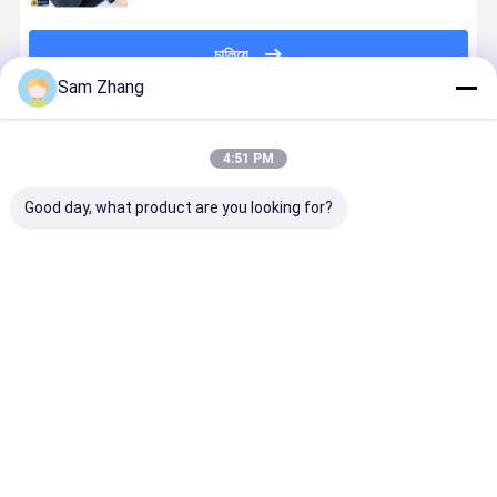
চালিয়ে
Sam Zhang
প্রস্তাবিত পণ্য
4:51 PM
Good day, what product are you looking for?
হলুদ মোটরসাইকেল
সুরক্ষা জন্য
উচ্চ শক্তি সামান্য
ইন্ডাস্ট্রিয়াল
পোশাক Kevlar
225gsm
বুলেটপ্রুফ Kevlar
ওয়ার্কওয়্যার মেট
Aramid ফ্যাব্রিক
100cm বুলেটপ্রুফ
Aramid ফ্যাব্রিক
কেভলার বোনা
0.3 বেধ
Vest Kevlar
কাপড় 225gsm
ফ্যাব্রিক 250
Aramid ফ্যাব্রিক
840D
জিএসএম ফ্লেম
ভালো দাম
ভালো দাম
ভালো দাম
ভালো দাম
রেন্টার্ড
বাড়ি
আমাদের
আমাদের সাথে যোগাযোগ
Desktop