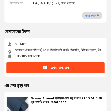
পরিশোধের শর্ত
L/C, D/A, D/P, T/T, পশ্চিম ইউনিয়ন
আরো দেখুন
যোগাযোগের ঠিকানা
Mr. Sam
টেক্সটাইল টেকনোলজি পার্ক, ৩৩ নং জিঙ্গবিয়ানশি আরডি, জিয়াংসিং, ঝিজিয়াং প্রদেশ, চীন
+86-18668332131
এখন যোগাযোগ
এর সেরা মূল্য পান
Nomex Aramid ফ্যাব্রিক নেভি ব্লু রিপস্টপ 210G 61 "এয়ার
ক্রু ওয়েস্ট ফায়ার Retardant