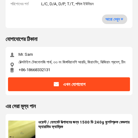
পরিশোধের শর্ত
L/C, D/A, D/P, T/T, পশ্চিম ইউনিয়ন
আরো দেখুন
যোগাযোগের ঠিকানা
Mr. Sam
টেক্সটাইল টেকনোলজি পার্ক, ৩৩ নং জিঙ্গবিয়ানশি আরডি, জিয়াংসিং, ঝিজিয়াং প্রদেশ, চীন
+86-18668332131
এখন যোগাযোগ
এর সেরা মূল্য পান
ওয়েস্ট / হেলমেট উত্পাদনের জন্য 1500 ডি 240g বুলেটপ্রুফ কেভলার
অ্যারামিড ফ্যাব্রিক