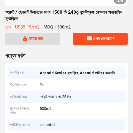
2
/
4
ওয়েস্ট / হেলমেট উত্পাদনের জন্য 1500 ডি 240g বুলেটপ্রুফ কেভলার অ্যারামিড
ফ্যাব্রিক
মূল্য：US$5-15/m2
MOQ：500m2
ভালো দাম
এখন যোগাযোগ
পণ্যের বর্ণনা
লক্ষণীয় করা
,
Aramid Kevlar ফ্যাব্রিক
Aramid ফাইবার আমদানি
উৎপত্তি স্থল
চীন
ডেলিভারি সময়
পেমেন্ট পাওয়ার পর 25 দিন
ন্যূনতম চাহিদার
500m2
পরিমাণ
পরিচিতিমুলক নাম
Unionfull