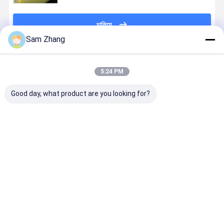
চালিয়ে
Sam Zhang
প্রস্তাবিত পণ্য
5:24 PM
Good day, what product are you looking for?
হলুদ মোটরসাইকেল
সুরক্ষা জন্য
উচ্চ শক্তি সামান্য
ইন্ডাস্ট্রিয়াল
পোশাক Kevlar
225gsm
বুলেটপ্রুফ Kevlar
ওয়ার্কওয়্যার মেট
Aramid ফ্যাব্রিক
100cm বুলেটপ্রুফ
Aramid ফ্যাব্রিক
কেভলার বোনা
0.3 বেধ
Vest Kevlar
কাপড় 225gsm
ফ্যাব্রিক 250
Aramid ফ্যাব্রিক
840D
জিএসএম ফ্লেম
ভালো দাম
ভালো দাম
ভালো দাম
ভালো দাম
রেন্টার্ড
বাড়ি
আমাদের
আমাদের সাথে যোগাযোগ
Desktop